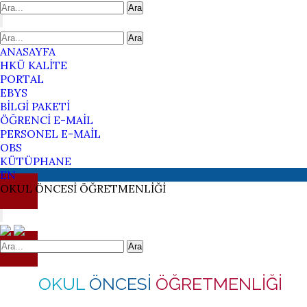
Ara
Ara
ANASAYFA
HKÜ KALİTE
PORTAL
EBYS
BİLGİ PAKETİ
ÖĞRENCİ E-MAİL
PERSONEL E-MAİL
OBS
KÜTÜPHANE
EN
OKUL
ÖNCESİ
ÖĞRETMENLİĞİ
Ara
OKUL
ÖNCESİ
ÖĞRETMENLİĞİ