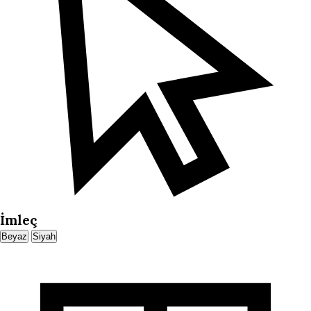
İmleç
Beyaz
Siyah