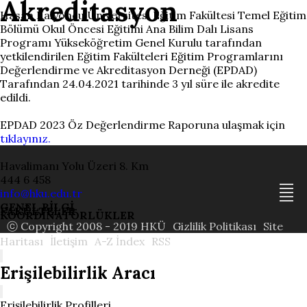
Akreditasyon
Hasan Kalyoncu Üniversitesi Eğitim Fakültesi Temel Eğitim
Bölümü Okul Öncesi Eğitimi Ana Bilim Dalı Lisans
Programı Yükseköğretim Genel Kurulu tarafından
yetkilendirilen Eğitim Fakülteleri Eğitim Programlarını
Değerlendirme ve Akreditasyon Derneği (EPDAD)
Tarafından 24.04.2021 tarihinde 3 yıl süre ile akredite
edildi.
EPDAD 2023 Öz Değerlendirme Raporuna ulaşmak için
tıklayınız.
Havalimanı Yolu Üzeri 8. Km
444 6 458
info@hku.edu.tr
GENEL BİLGİ
FAKÜLTELER
KOORDİNATÖRLÜKLER
ⓒ Copyright 2008 - 2019 HKÜ
Gizlilik Politikası
Site
Haritası
İletişim
A-Z İndex
RSS
Erişilebilirlik Aracı
Erişilebilirlik Profilleri