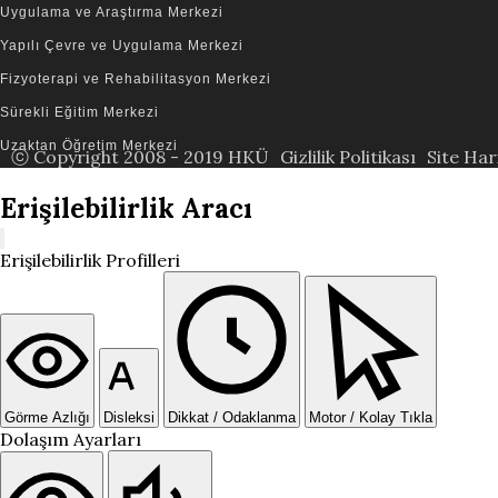
Uygulama ve Araştırma Merkezi
Yapılı Çevre ve Uygulama Merkezi
Fizyoterapi ve Rehabilitasyon Merkezi
Sürekli Eğitim Merkezi
Uzaktan Öğretim Merkezi
ⓒ Copyright 2008 - 2019 HKÜ
Gizlilik Politikası
Site Har
Erişilebilirlik Aracı
Erişilebilirlik Profilleri
Görme Azlığı
Disleksi
Dikkat / Odaklanma
Motor / Kolay Tıkla
Dolaşım Ayarları