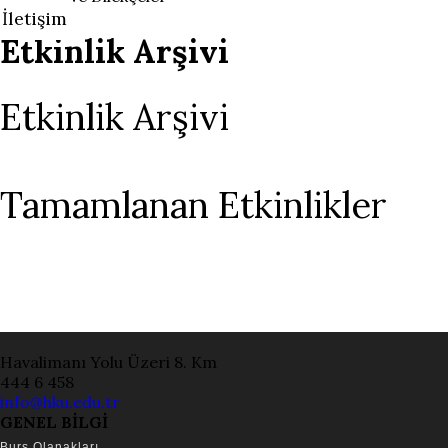
İletişim
Etkinlik Arşivi
Etkinlik Arşivi
Tamamlanan Etkinlikler
Havalimanı Yolu Üzeri 8. Km
444 6 458
info@hku.edu.tr
GENEL BİLGİ
Burs Olanakları