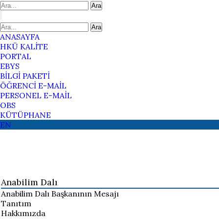
Ara
Ara
ANASAYFA
HKÜ KALİTE
PORTAL
EBYS
BİLGİ PAKETİ
ÖĞRENCİ E-MAİL
PERSONEL E-MAİL
OBS
KÜTÜPHANE
EN
Anabilim Dalı
Anabilim Dalı Başkanının Mesajı
Tanıtım
Hakkımızda