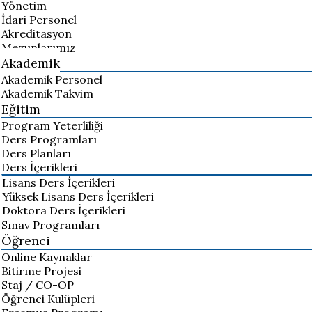
Yönetim
İdari Personel
Akreditasyon
Mezunlarımız
Akademik
Akademik Personel
Akademik Takvim
Eğitim
Program Yeterliliği
Ders Programları
Ders Planları
Ders İçerikleri
Lisans Ders İçerikleri
Yüksek Lisans Ders İçerikleri
Doktora Ders İçerikleri
Sınav Programları
Öğrenci
Online Kaynaklar
Bitirme Projesi
Staj / CO-OP
Öğrenci Kulüpleri