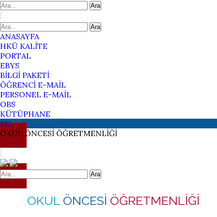
Ara
Ara
ANASAYFA
HKÜ KALİTE
PORTAL
EBYS
BİLGİ PAKETİ
ÖĞRENCİ E-MAİL
PERSONEL E-MAİL
OBS
KÜTÜPHANE
EN
OKUL
ÖNCESİ
ÖĞRETMENLİĞİ
Ara
OKUL
ÖNCESİ
ÖĞRETMENLİĞİ