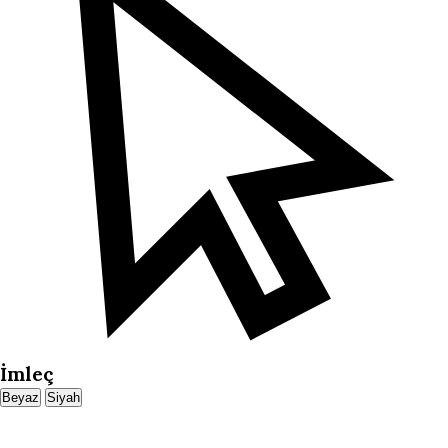
İmleç
Beyaz
Siyah